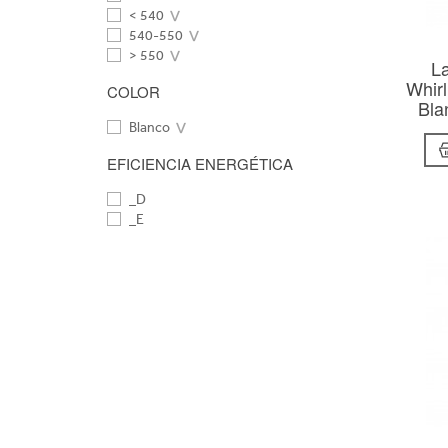
< 540
540-550
> 550
La
Whir
COLOR
Bla
Blanco
EFICIENCIA ENERGÉTICA
_D
_E