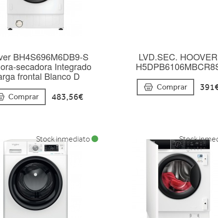
ver BH4S696M6DB9-S
LVD.SEC. HOOVER
dora-secadora Integrado
H5DPB6106MBCR8
rga frontal Blanco D
391
Comprar
483,56€
Comprar
Stock inmediato
Stock inme