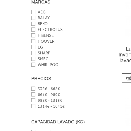
MARCAS
AEG
BALAY
BEKO
ELECTROLUX
HISENSE
HOOVER
La
LG
Inve
SHARP
lava
SMEG
WHIRLPOOL
PRECIOS
335€ - 662€
661€ - 989€
988€ - 1315€
1314€ - 1641€
CAPACIDAD LAVADO (KG)