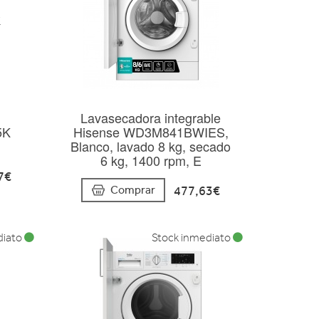
Lavasecadora integrable
5K
Hisense WD3M841BWIES,
Blanco, lavado 8 kg, secado
6 kg, 1400 rpm, E
7€
477,63€
Comprar
diato
Stock inmediato