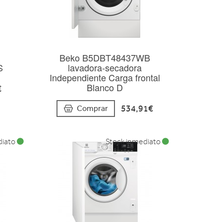
Beko B5DBT48437WB
S
lavadora-secadora
Independiente Carga frontal
Blanco D
€
534,91€
Comprar
diato
Stock inmediato