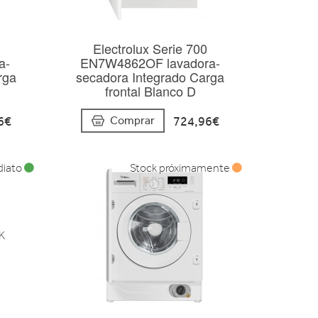
Electrolux Serie 700
a-
EN7W4862OF lavadora-
rga
secadora Integrado Carga
frontal Blanco D
6€
724,96€
Comprar
diato
Stock próximamente