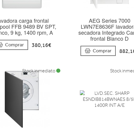
vadora carga frontal
AEG Series 7000
lpool FFB 9489 BV SPT,
LWN7E8636F lavador
nco, 9 kg, 1400 rpm, A
secadora Integrado Ca
frontal Blanco D
380,16€
Comprar
882,1
Comprar
Stock inmediato
Stock inme