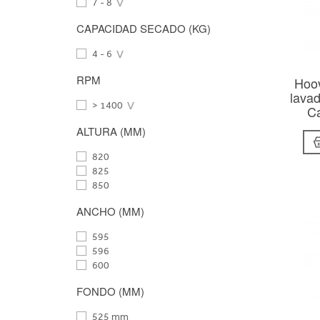
7 - 8
CAPACIDAD SECADO (KG)
4 - 6
RPM
Hoo
lava
> 1400
Ca
ALTURA (MM)
820
825
850
ANCHO (MM)
595
596
600
FONDO (MM)
525 mm