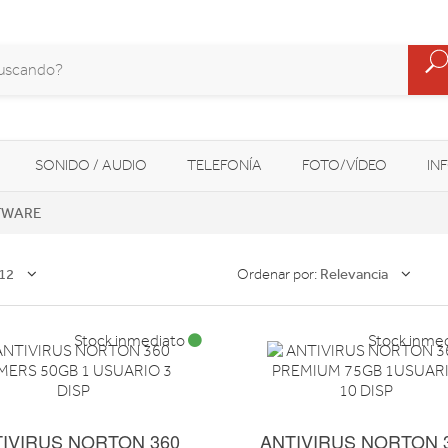
SONIDO / AUDIO
TELEFONÍA
FOTO/VÍDEO
IN
TWARE
MOVILIDAD URBANA
NAVEGADORES GPS
CONSOLAS
12
Relevancia
Ordenar por:
Stock inmediato
Stock inme
IVIRUS NORTON 360
ANTIVIRUS NORTON 