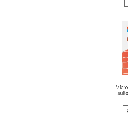
Micro
suit