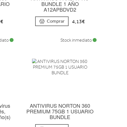
ARIO
BUNDLE 1 AÑO
A12APBDVD2
2€
4,13€
Comprar
diato
Stock inmediato
virus
ANTIVIRUS NORTON 360
és,
PREMIUM 75GB 1 USUARIO
ño(s)
BUNDLE