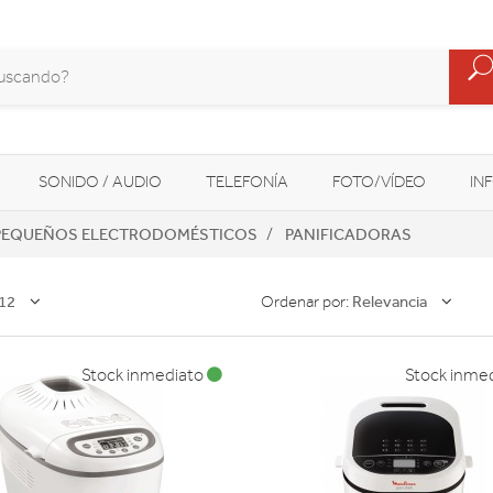
SONIDO / AUDIO
TELEFONÍA
FOTO/VÍDEO
IN
PEQUEÑOS ELECTRODOMÉSTICOS
PANIFICADORAS
MOVILIDAD URBANA
NAVEGADORES GPS
CONSOLAS
12
Relevancia
Ordenar por:
Stock inmediato
Stock inme