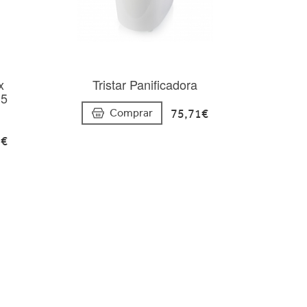
x
Tristar Panificadora
15
75,71€
Comprar
5€