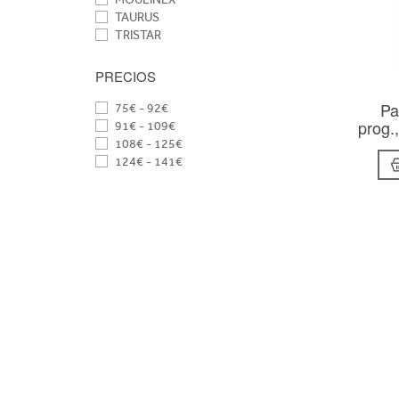
TAURUS
TRISTAR
PRECIOS
Pa
75€ - 92€
prog.
91€ - 109€
108€ - 125€
124€ - 141€